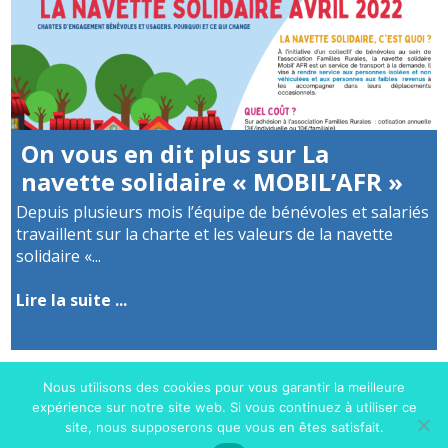
On vous en dit plus sur La
navette solidaire « MOBIL’AFR »
Depuis plusieurs mois l’équipe de bénévoles et salariés
travaillent sur la charte et les valeurs de la navette
solidaire «...
Lire la suite ...
Nous utilisons des cookies pour vous garantir la meilleure
expérience sur notre site web. Si vous continuez à utiliser ce
site, nous supposerons que vous en êtes satisfait.