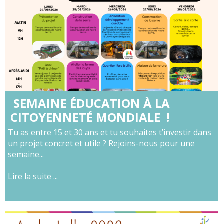
SEMAINE ÉDUCATION À LA
CITOYENNETÉ MONDIALE !
Tu as entre 15 et 30 ans et tu souhaites t’investir dans
un projet concret et utile ? Rejoins-nous pour une
semaine...
Lire la suite ...