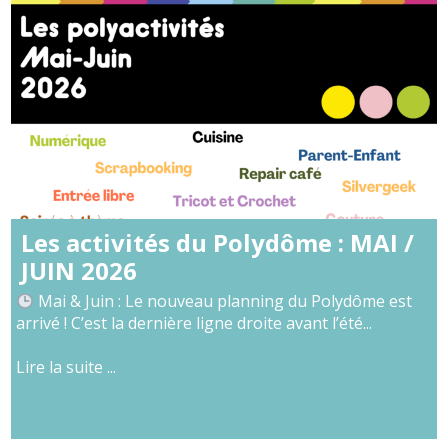
Les activités du Polydôme : MAI /
JUIN 2026
Mai & Juin : Le nouveau planning du Polydôme est
arrivé ! C’est la dernière ligne droite avant l’été...
Lire la suite ...