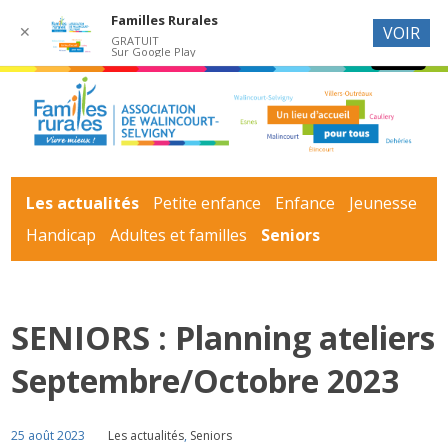
Familles Rurales
✕
VOIR
GRATUIT
Sur Google Play
Les actualités
Petite enfance
Enfance
Jeunesse
Handicap
Adultes et familles
Seniors
SENIORS : Planning ateliers
Septembre/Octobre 2023
25 août 2023
Les actualités
,
Seniors