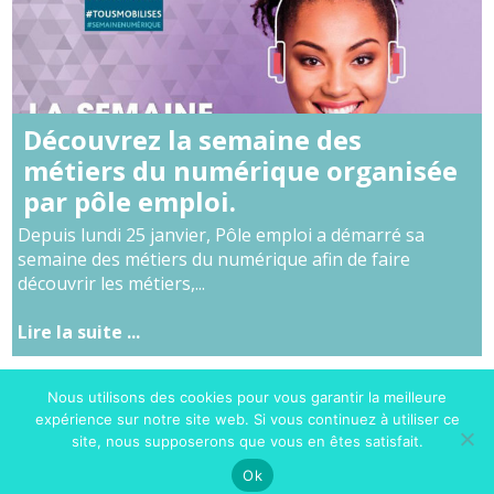
Découvrez la semaine des
métiers du numérique organisée
par pôle emploi.
Depuis lundi 25 janvier, Pôle emploi a démarré sa
semaine des métiers du numérique afin de faire
découvrir les métiers,...
Lire la suite ...
Nous utilisons des cookies pour vous garantir la meilleure
expérience sur notre site web. Si vous continuez à utiliser ce
site, nous supposerons que vous en êtes satisfait.
Ok
Avec l'appui de :