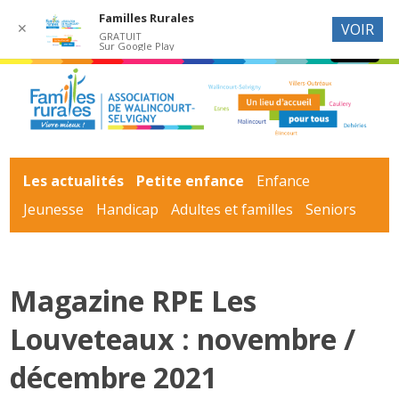
Familles Rurales
✕
VOIR
GRATUIT
Sur Google Play
Les actualités
Petite enfance
Enfance
Jeunesse
Handicap
Adultes et familles
Seniors
Magazine RPE Les
Louveteaux : novembre /
décembre 2021