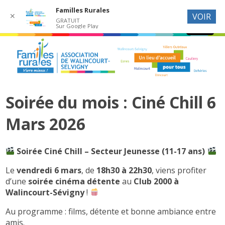
Familles Rurales
✕
VOIR
GRATUIT
Sur Google Play
Soirée du mois : Ciné Chill 6
Mars 2026
Soirée Ciné Chill – Secteur Jeunesse (11-17 ans)
Le
vendredi 6 mars
, de
18h30 à 22h30
, viens profiter
d’une
soirée cinéma détente
au
Club 2000 à
Walincourt-Sévigny
!
Au programme : films, détente et bonne ambiance entre
amis.