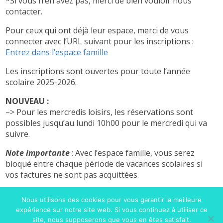
*Si vous n’en avez pas, merci de bien vouloir nous
contacter.
Pour ceux qui ont déjà leur espace, merci de vous
connecter avec l’URL suivant pour les inscriptions :
Entrez dans l’espace famille
Les inscriptions sont ouvertes pour toute l’année
scolaire 2025-2026.
NOUVEAU :
–> Pour les mercredis loisirs, les réservations sont
possibles jusqu’au lundi 10h00 pour le mercredi qui va
suivre.
Note importante
: Avec l’espace famille, vous serez
bloqué entre chaque période de vacances scolaires si
vos factures ne sont pas acquittées.
Contact pour les inscriptions :
Nous utilisons des cookies pour vous garantir la meilleure
csfrinscriptions@gmail.com ou 07.66.54.71.26
expérience sur notre site web. Si vous continuez à utiliser ce
site, nous supposerons que vous en êtes satisfait.