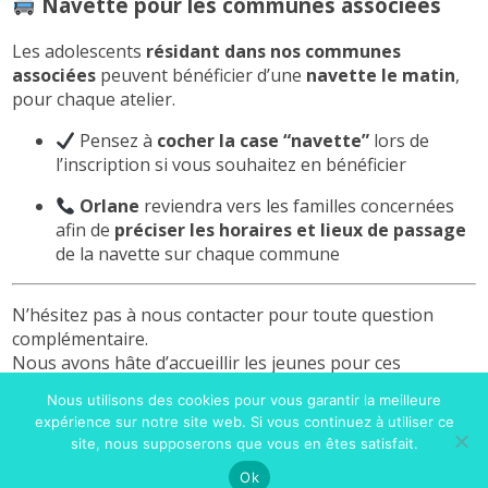
Navette pour les communes associées
Les adolescents
résidant dans nos communes
associées
peuvent bénéficier d’une
navette le matin
,
pour chaque atelier.
Pensez à
cocher la case “navette”
lors de
l’inscription si vous souhaitez en bénéficier
Orlane
reviendra vers les familles concernées
afin de
préciser les horaires et lieux de passage
de la navette sur chaque commune
N’hésitez pas à nous contacter pour toute question
complémentaire.
Nous avons hâte d’accueillir les jeunes pour ces
vacances de printemps riches en découvertes et en
Nous utilisons des cookies pour vous garantir la meilleure
animations !
expérience sur notre site web. Si vous continuez à utiliser ce
site, nous supposerons que vous en êtes satisfait.
Ok
Avec l'appui de :