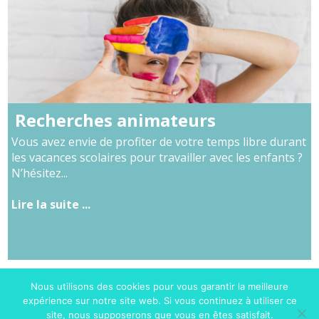
Recherches animateurs
Vous avez envie de profiter de votre temps libre durant
les vacances scolaires pour travailler avec les enfants ?
N’hésitez...
Lire la suite ...
Nous utilisons des cookies pour vous garantir la meilleure
expérience sur notre site web. Si vous continuez à utiliser ce
site, nous supposerons que vous en êtes satisfait.