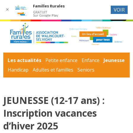
Familles Rurales
✕
VOIR
GRATUIT
Sur Google Play
Les actualités
Petite enfance
Enfance
Jeunesse
Handicap
Adultes et familles
Seniors
JEUNESSE (12-17 ans) :
Inscription vacances
d’hiver 2025