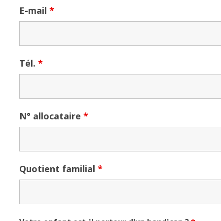
E-mail
*
Tél.
*
N° allocataire
*
Quotient familial
*