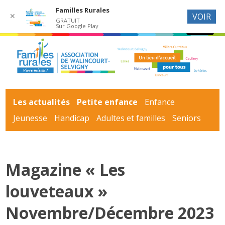
Familles Rurales
✕
VOIR
GRATUIT
Sur Google Play
Les actualités
Petite enfance
Enfance
Jeunesse
Handicap
Adultes et familles
Seniors
Magazine « Les
louveteaux »
Novembre/Décembre 2023