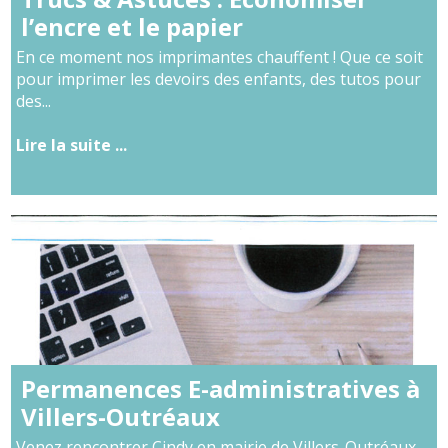
l’encre et le papier
En ce moment nos imprimantes chauffent ! Que ce soit
pour imprimer les devoirs des enfants, des tutos pour
des...
Lire la suite ...
Permanences E-administratives à
Villers-Outréaux
Venez rencontrer Cindy en mairie de Villers-Outréaux