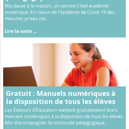
Ma classe à la maison, un service Cned académie
numérique. En raison de l’épidémie de Covid-19 des
mesures prises ces...
Lire la suite ...
Gratuit : Manuels numériques à
la disposition de tous les élèves
Les Éditeurs d’Éducation mettent gratuitement leurs
manuels numériques à la disposition de tous les élèves.
Afin d’accompagner la continuité pédagogique...