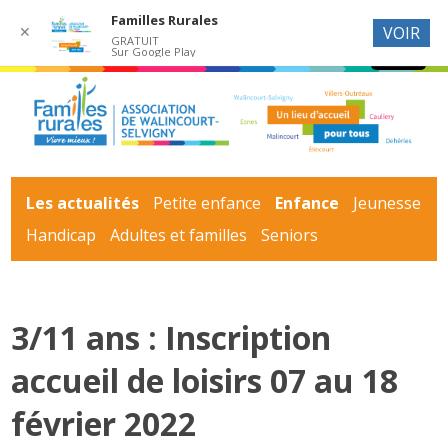
Familles Rurales
✕
VOIR
GRATUIT
Sur Google Play
Les actualités
Petite enfance
Enfance
Jeunesse
Handicap
Adultes et familles
Seniors
3/11 ans : Inscription
accueil de loisirs 07 au 18
février 2022