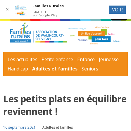
Familles Rurales
✕
VOIR
GRATUIT
Sur Google Play
Les actualités
Petite enfance
Enfance
Jeunesse
Handicap
Adultes et familles
Seniors
Les petits plats en équilibre
reviennent !
16 septembre 2021
Adultes et familles