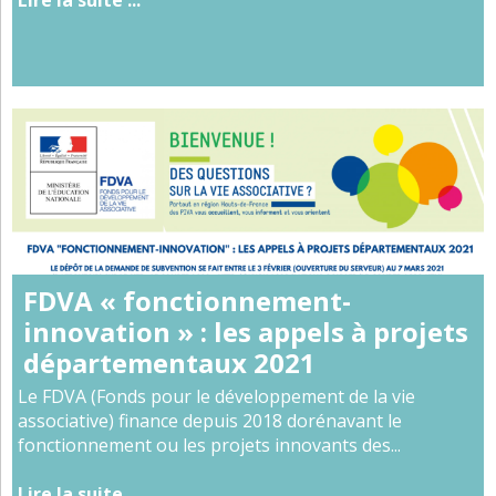
Lire la suite ...
FDVA « fonctionnement-
innovation » : les appels à projets
départementaux 2021
Le FDVA (Fonds pour le développement de la vie
associative) finance depuis 2018 dorénavant le
fonctionnement ou les projets innovants des...
Lire la suite ...