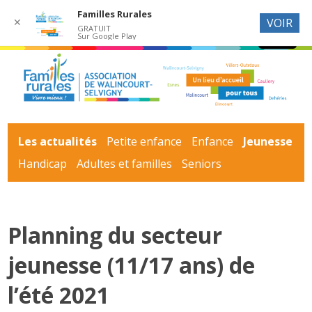
Familles Rurales
✕
VOIR
GRATUIT
Sur Google Play
Les actualités
Petite enfance
Enfance
Jeunesse
Handicap
Adultes et familles
Seniors
Planning du secteur
jeunesse (11/17 ans) de
l’été 2021