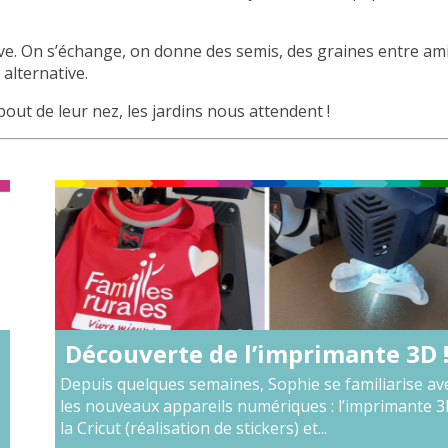
ve. On s’échange, on donne des semis, des graines entre ami
alternative.
 bout de leur nez, les jardins nous attendent !
Découverte de l’imprimante 3D 
Depuis quelques semaines, Sophie se familiarise av
les nouveaux appareils numériques : l’imprimante 3
la Cricut (réalisation de stickers) et...