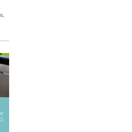
s,
!
ec
D,