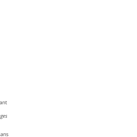
ant
ages
dans