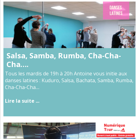
Salsa, Samba, Rumba, Cha-Cha-
Cha….
Tous les mardis de 19h à 20h Antoine vous initie aux
danses latines : Kuduro, Salsa, Bachata, Samba, Rumba,
Cha-Cha-Cha....
Lire la suite ...