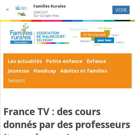
Familles Rurales
✕
VOIR
GRATUIT
Sur Google Play
Les actualités
Petite enfance
Enfance
Jeunesse
Handicap
Adultes et familles
Seniors
France TV : des cours
donnés par des professeurs