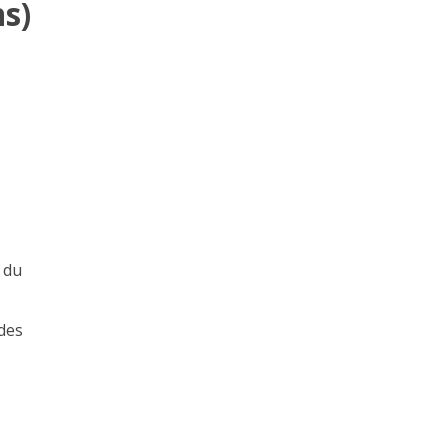
s)
 du
des