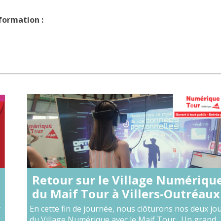
nformation :
Retour sur le Village Numériqu
du Maif Tour à Villers-Outréaux
r
En cette fin de journée, nous clôturons nos deux jo
du Village Numérique avec le Maif Tour. Un grand