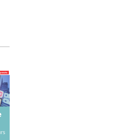
e
urs