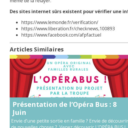
même de la relayer.
Des sites internet sûrs existent pour vérifier une i
https://www.lemonde.fr/verification/
https://www.liberation.fr/checknews,100893
https://www.facebook.com/afpfactuel
Articles Similaires
Présentation de l’Opéra Bus : 8
Juin
Envie d’une petite sortie en famille ? Envie de découvri
de nouvelles choses ? Venez découvrir L’OPÉRA BUS !